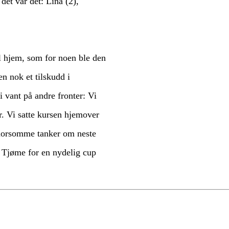
et var det: Lina (2),
al hjem, som for noen ble den
en nok et tilskudd i
vi vant på andre fronter: Vi
r. Vi satte kursen hjemover
 morsomme tanker om neste
s Tjøme for en nydelig cup