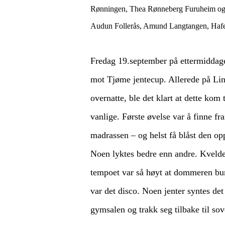
Rønningen, Thea Rønneberg Furuheim og K
Audun Follerås, Amund Langtangen, Haf
Fredag 19.september på ettermiddage
mot Tjøme jentecup. Allerede på Lin
overnatte, ble det klart at dette kom 
vanlige. Første øvelse var å finne f
madrassen – og helst få blåst den opp 
Noen lyktes bedre enn andre. Kvelde
tempoet var så høyt at dommeren burd
var det disco. Noen jenter syntes det
gymsalen og trakk seg tilbake til s