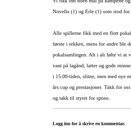
Vi fikk inn noen mål på kampene og d
Novella (1) og Erle (1) som stod for.
Alle spillerne fikk med en flott pok
første i rekken, mens for andre ble d
pokalsamlingen. Alt i alt følte vi at 
vant på lagånd, latter og gode minne
i 15.00-tiden, slitne, men med nye
års cup og prestasjoner. Takk for os
og takk til styret for spons.
Logg inn for å skrive en kommentar.