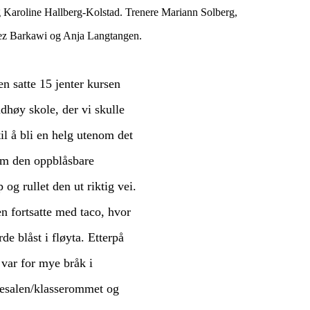
aroline Hallberg-Kolstad. Trenere Mariann Solberg,
ez Barkawi og Anja Langtangen.
n satte 15 jenter kursen
dhøy skole, der vi skulle
til å bli en helg utenom det
ram den oppblåsbare
og rullet den ut riktig vei.
n fortsatte med taco, hvor
e blåst i fløyta. Etterpå
 var for mye bråk i
ovesalen/klasserommet og