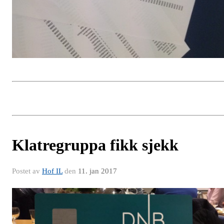
Klatregruppa fikk sjekk
Postet av
Hof IL
den
11. jan 2017