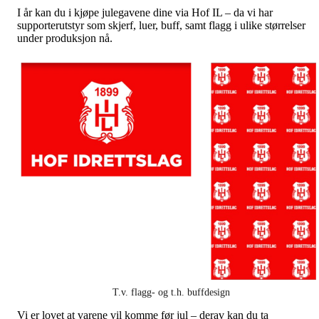
I år kan du i kjøpe julegavene dine via Hof IL – da vi har
supporterutstyr som skjerf, luer, buff, samt flagg i ulike størrelser
under produksjon nå.
T.v. flagg- og t.h. buffdesign
Vi er lovet at varene vil komme før jul – derav kan du ta