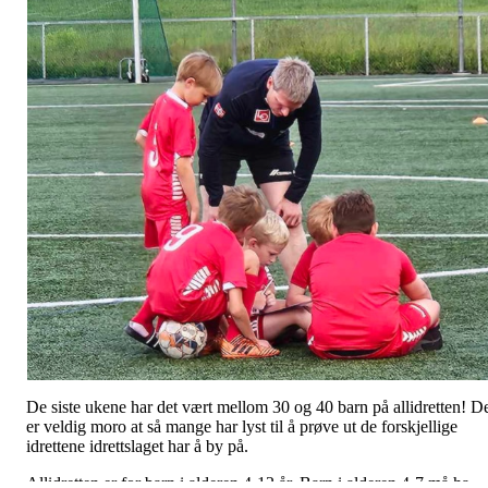
De siste ukene har det vært mellom 30 og 40 barn på allidretten! D
er veldig moro at så mange har lyst til å prøve ut de forskjellige
idrettene idrettslaget har å by på.
Allidretten er for barn i alderen 4-12 år. Barn i alderen 4-7 må ha