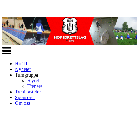
Veksle
navigasjon
Hof IL
Nyheter
Turngruppa
Styret
Trenere
Treningstider
Sponsorer
Om oss