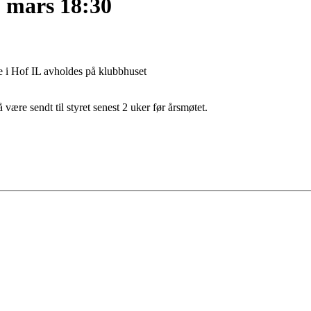
 mars 18:30
e i Hof IL avholdes på klubbhuset
ære sendt til styret senest 2 uker før årsmøtet.