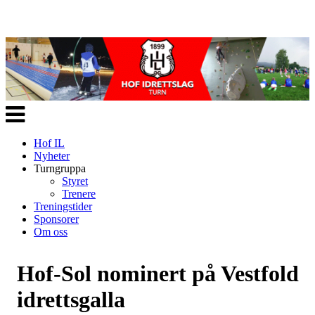
Veksle
navigasjon
Hof IL
Nyheter
Turngruppa
Styret
Trenere
Treningstider
Sponsorer
Om oss
Hof-Sol nominert på Vestfold
idrettsgalla