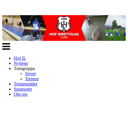
Veksle
navigasjon
Hof IL
Nyheter
Turngruppa
Styret
Trenere
Treningstider
Sponsorer
Om oss