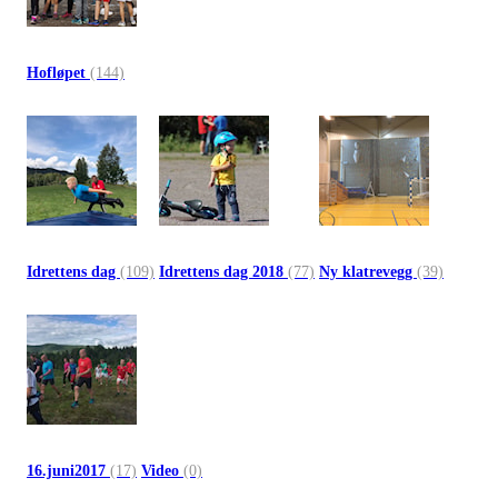
Hofløpet
(144)
Idrettens dag
(109)
Idrettens dag 2018
(77)
Ny klatrevegg
(39)
16.juni2017
(17)
Video
(0)