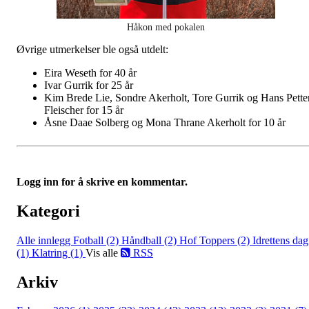
Håkon med pokalen
Øvrige utmerkelser ble også utdelt:
Eira Weseth for 40 år
Ivar Gurrik for 25 år
Kim Brede Lie, Sondre Akerholt, Tore Gurrik og Hans Pette
Fleischer for 15 år
Åsne Daae Solberg og Mona Thrane Akerholt for 10 år
Logg inn for å skrive en kommentar.
Kategori
Alle innlegg
Fotball (2)
Håndball (2)
Hof Toppers (2)
Idrettens dag
(1)
Klatring (1)
Vis alle
RSS
Arkiv