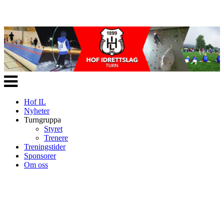
Veksle
navigasjon
Hof IL
Nyheter
Turngruppa
Styret
Trenere
Treningstider
Sponsorer
Om oss