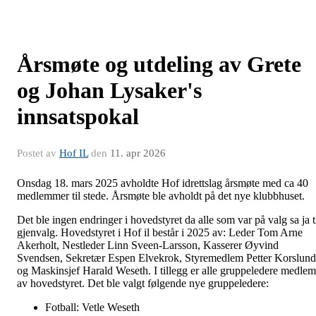
Årsmøte og utdeling av Grete
og Johan Lysaker's
innsatspokal
Postet av
Hof IL
den
11. apr 2026
Onsdag 18. mars 2025 avholdte Hof idrettslag årsmøte med ca 40
medlemmer til stede. Årsmøte ble avholdt på det nye klubbhuset.
Det ble ingen endringer i hovedstyret da alle som var på valg sa ja t
gjenvalg. Hovedstyret i Hof il består i 2025 av: Leder Tom Arne
Akerholt, Nestleder Linn Sveen-Larsson, Kasserer Øyvind
Svendsen, Sekretær Espen Elvekrok, Styremedlem Petter Korslund
og Maskinsjef Harald Weseth. I tillegg er alle gruppeledere medlem
av hovedstyret. Det ble valgt følgende nye gruppeledere:
Fotball: Vetle Weseth