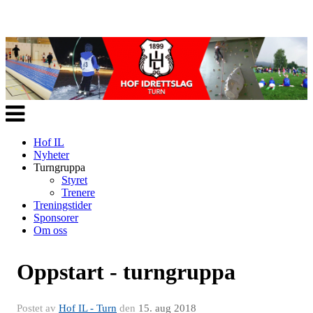
Veksle
navigasjon
Hof IL
Nyheter
Turngruppa
Styret
Trenere
Treningstider
Sponsorer
Om oss
Oppstart - turngruppa
Postet av
Hof IL - Turn
den
15. aug 2018