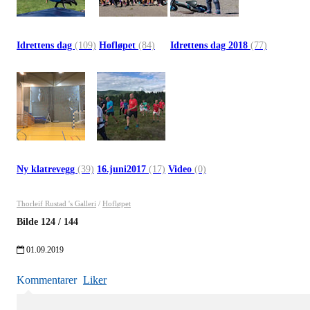
Idrettens dag
(109)
Hofløpet
(84)
Idrettens dag 2018
(77)
Ny klatrevegg
(39)
16.juni2017
(17)
Video
(0)
Thorleif Rustad 's Galleri
/
Hofløpet
Bilde
124
/
144
01.09.2019
Kommentarer
Liker