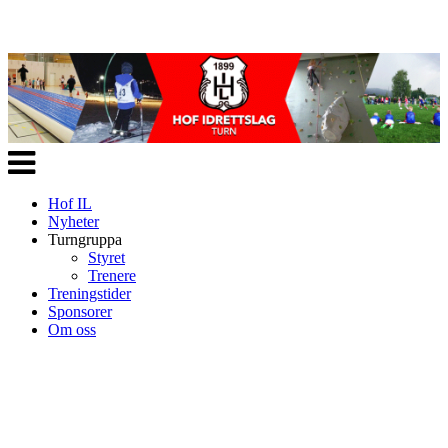
Veksle
navigasjon
Hof IL
Nyheter
Turngruppa
Styret
Trenere
Treningstider
Sponsorer
Om oss