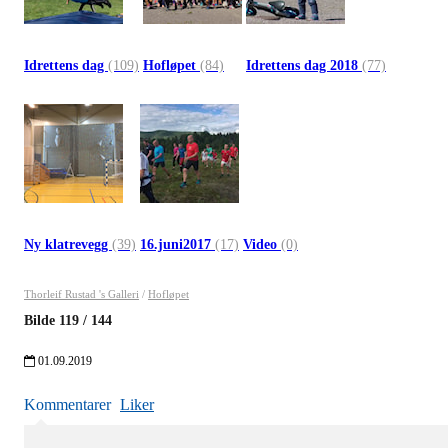
Idrettens dag
(109)
Hofløpet
(84)
Idrettens dag 2018
(77)
Ny klatrevegg
(39)
16.juni2017
(17)
Video
(0)
Thorleif Rustad 's Galleri
/
Hofløpet
Bilde
119
/
144
01.09.2019
Kommentarer
Liker