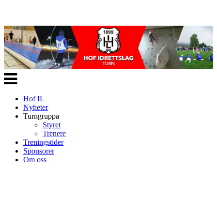
Veksle
navigasjon
Hof IL
Nyheter
Turngruppa
Styret
Trenere
Treningstider
Sponsorer
Om oss