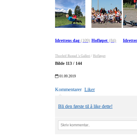
Idrettens dag
(109)
Hofløpet
(84)
Idrette
Thorleif Rustad 's Galleri
/
Hofløpet
Bilde
113
/
144
01.09.2019
Kommentarer
Liker
Bli den første til å like dette!