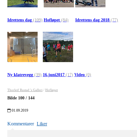
Idrettens dag
(109)
Hofløpet
(84)
Idrettens dag 2018
(77)
Ny klatrevegg
(39)
16.juni2017
(17)
Video
(0)
Thorleif Rustad 's Galleri
/
Hofløpet
Bilde
100
/
144
01.09.2019
Kommentarer
Liker