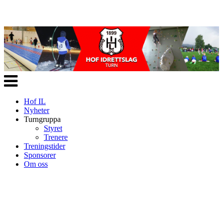
Veksle
navigasjon
Hof IL
Nyheter
Turngruppa
Styret
Trenere
Treningstider
Sponsorer
Om oss