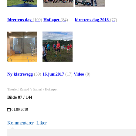
Idrettens dag
(109)
Hofløpet
(84)
Idrettens dag 2018
(77)
Ny klatrevegg
(39)
16.juni2017
(17)
Video
(0)
Thorleif Rustad 's Galleri
/
Hofløpet
Bilde
87
/
144
01.09.2019
Kommentarer
Liker