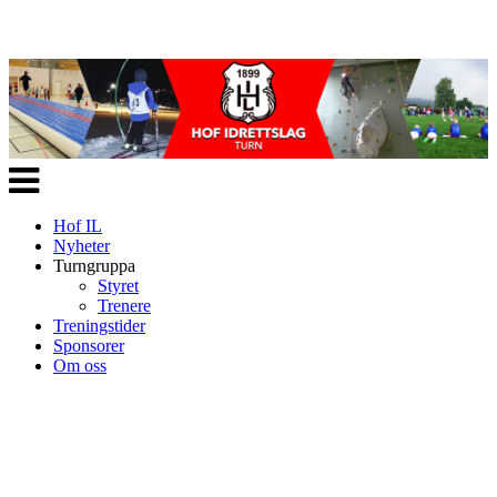
Veksle
navigasjon
Hof IL
Nyheter
Turngruppa
Styret
Trenere
Treningstider
Sponsorer
Om oss