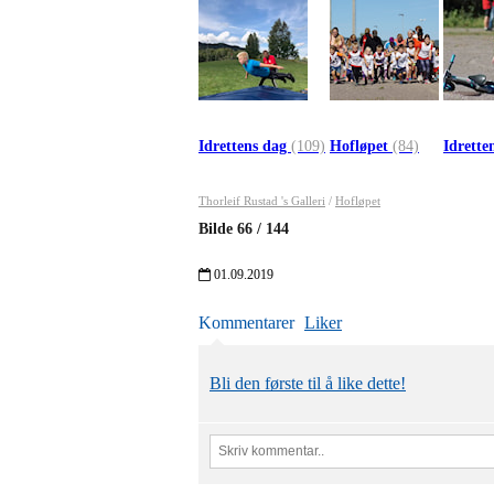
Idrettens dag
(109)
Hofløpet
(84)
Idrette
Thorleif Rustad 's Galleri
/
Hofløpet
Bilde
66
/
144
01.09.2019
Kommentarer
Liker
Bli den første til å like dette!