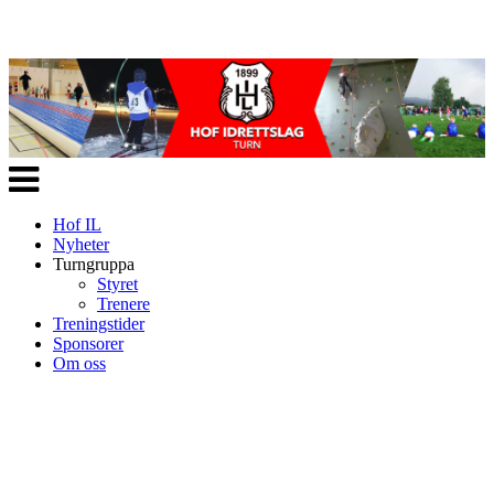
Veksle
navigasjon
Hof IL
Nyheter
Turngruppa
Styret
Trenere
Treningstider
Sponsorer
Om oss