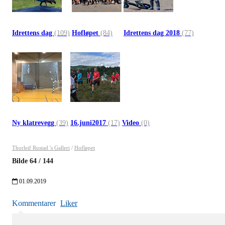
Idrettens dag
(109)
Hofløpet
(84)
Idrettens dag 2018
(77)
Ny klatrevegg
(39)
16.juni2017
(17)
Video
(0)
Thorleif Rustad 's Galleri
/
Hofløpet
Bilde
64
/
144
01.09.2019
Kommentarer
Liker