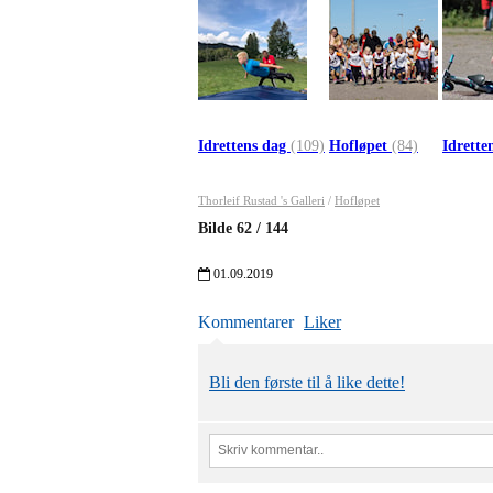
Idrettens dag
(109)
Hofløpet
(84)
Idrette
Thorleif Rustad 's Galleri
/
Hofløpet
Bilde
62
/
144
01.09.2019
Kommentarer
Liker
Bli den første til å like dette!