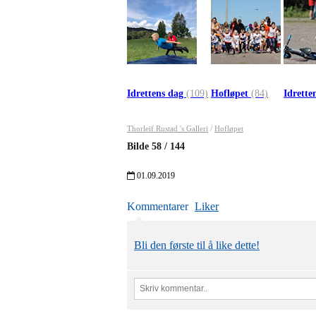
Idrettens dag
(109)
Hofløpet
(84)
Idrette
Thorleif Rustad 's Galleri
/
Hofløpet
Bilde
58
/
144
01.09.2019
Kommentarer
Liker
Bli den første til å like dette!