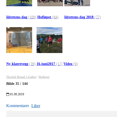
Idrettens dag
(109)
Hofløpet
(84)
Idrettens dag 2018
(77)
Ny klatrevegg
(39)
16.juni2017
(17)
Video
(0)
Thorleif Rustad 's Galleri
/
Hofløpet
Bilde
35
/
144
01.09.2019
Kommentarer
Liker