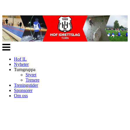
Veksle
navigasjon
Hof IL
Nyheter
Turngruppa
Styret
Trenere
Treningstider
Sponsorer
Om oss