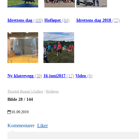
Idrettens dag
(109)
Hofløpet
(84)
Idrettens dag 2018
(77)
Ny klatrevegg
(39)
16.juni2017
(17)
Video
(0)
Thorleif Rustad 's Galleri
/
Hofløpet
Bilde
28
/
144
01.09.2019
Kommentarer
Liker