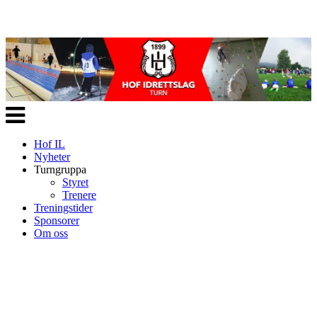
Veksle
navigasjon
Hof IL
Nyheter
Turngruppa
Styret
Trenere
Treningstider
Sponsorer
Om oss