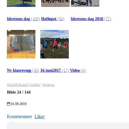
Idrettens dag
(109)
Hofløpet
(84)
Idrettens dag 2018
(77)
Ny klatrevegg
(39)
16.juni2017
(17)
Video
(0)
Thorleif Rustad 's Galleri
/
Hofløpet
Bilde
24
/
144
01.09.2019
Kommentarer
Liker