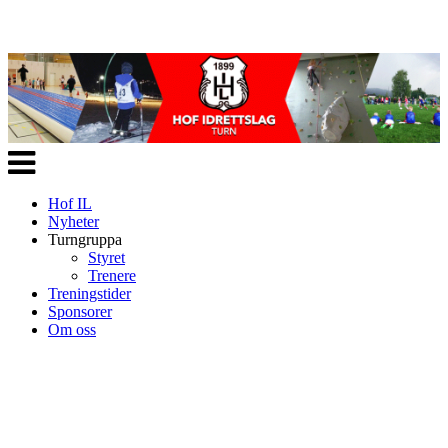
Veksle
navigasjon
Hof IL
Nyheter
Turngruppa
Styret
Trenere
Treningstider
Sponsorer
Om oss