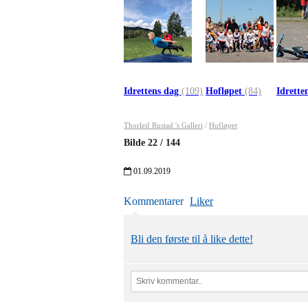
Idrettens dag
(109)
Hofløpet
(84)
Idrette
Thorleif Rustad 's Galleri
/
Hofløpet
Bilde
22
/
144
01.09.2019
Kommentarer
Liker
Bli den første til å like dette!