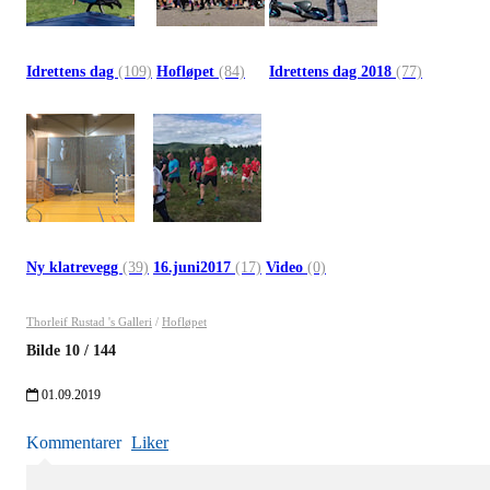
Idrettens dag
(109)
Hofløpet
(84)
Idrettens dag 2018
(77)
Ny klatrevegg
(39)
16.juni2017
(17)
Video
(0)
Thorleif Rustad 's Galleri
/
Hofløpet
Bilde
10
/
144
01.09.2019
Kommentarer
Liker