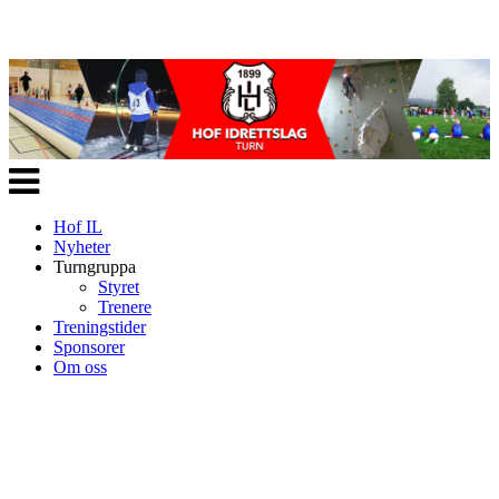
Veksle
navigasjon
Hof IL
Nyheter
Turngruppa
Styret
Trenere
Treningstider
Sponsorer
Om oss