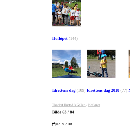
Hofløpet
(144)
Idrettens dag
(109)
Idrettens dag 2018
(77)
Thorleif Rustad 's Galleri
/
Hofløpet
Bilde
63
/
84
02.09.2018