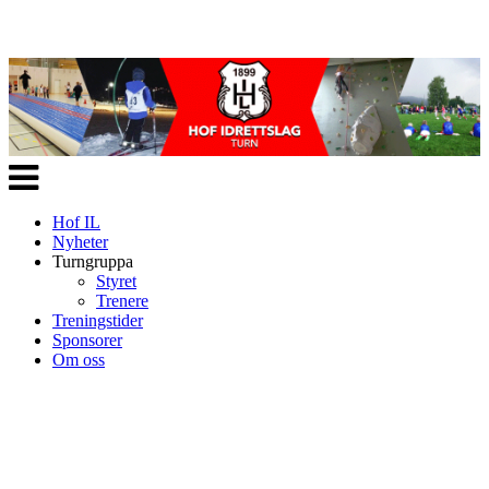
Veksle
navigasjon
Hof IL
Nyheter
Turngruppa
Styret
Trenere
Treningstider
Sponsorer
Om oss