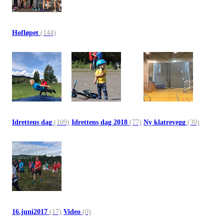
Hofløpet
(144)
Idrettens dag
(109)
Idrettens dag 2018
(77)
Ny klatrevegg
(39)
16.juni2017
(17)
Video
(0)