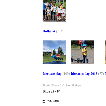
Hofløpet
(144)
Idrettens dag
(109)
Idrettens dag 2018
(77)
Thorleif Rustad 's Galleri
/
Hofløpet
Bilde
29
/
84
02.09.2018