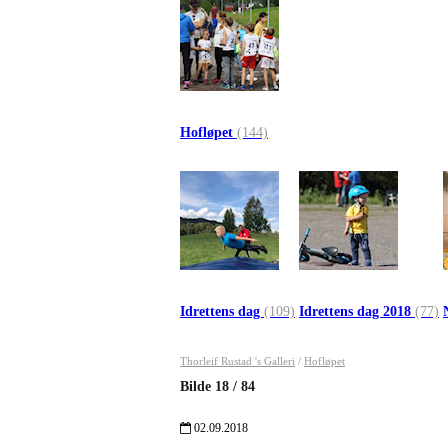
Hofløpet
(144)
Idrettens dag
(109)
Idrettens dag 2018
(77)
Thorleif Rustad 's Galleri
/
Hofløpet
Bilde
18
/
84
02.09.2018