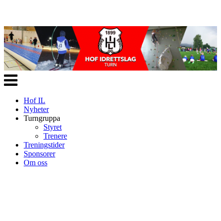
Veksle
navigasjon
Hof IL
Nyheter
Turngruppa
Styret
Trenere
Treningstider
Sponsorer
Om oss