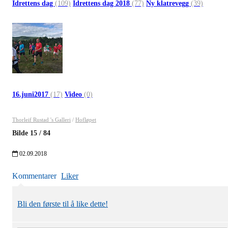
Idrettens dag
(109)
Idrettens dag 2018
(77)
Ny klatrevegg
(39)
16.juni2017
(17)
Video
(0)
Thorleif Rustad 's Galleri
/
Hofløpet
Bilde
15
/
84
02.09.2018
Kommentarer
Liker
Bli den første til å like dette!