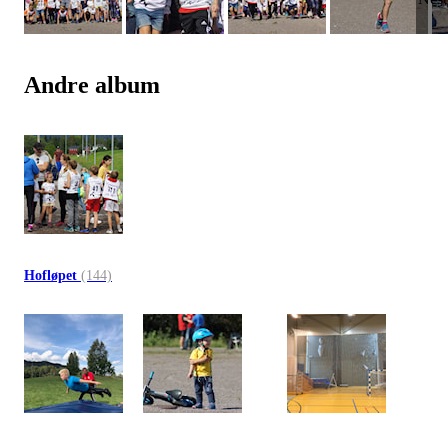
Andre album
Hofløpet
(144)