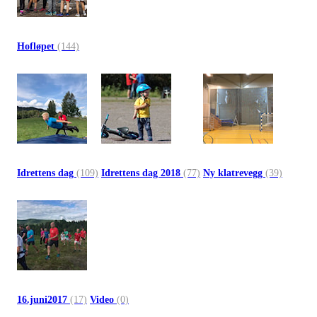
Hofløpet
(144)
Idrettens dag
(109)
Idrettens dag 2018
(77)
Ny klatrevegg
(39)
16.juni2017
(17)
Video
(0)