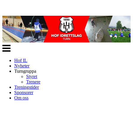
Veksle
navigasjon
Hof IL
Nyheter
Turngruppa
Styret
Trenere
Treningstider
Sponsorer
Om oss