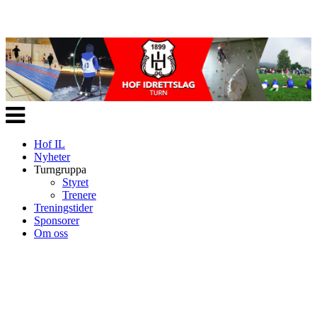
Veksle
navigasjon
Hof IL
Nyheter
Turngruppa
Styret
Trenere
Treningstider
Sponsorer
Om oss