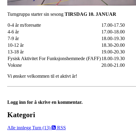
Turngruppa starter sin sesong
T
IRSDAG 10. JANUAR
0-4 år m/foresatte
17.00-17.50
4-6 år
17.00-18.00
7-9 år
18.00-19.30
10-12 år
18.30-20.00
13-18 år
19.00-20.30
Fysisk Aktivitet For Funksjonshemmede (FAFF)
18.00-19.30
Voksne
20.00-21.00
Vi ønsker velkommen til et aktivt år!
Logg inn for å skrive en kommentar.
Kategori
Alle innlegg
Turn (13)
RSS