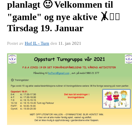
planlagt 🙂 Velkommen til
"gamle" og nye aktive 🤸🤸‍♂️
Tirsdag 19. Januar
Postet av
Hof IL - Turn
den
11. jan 2021