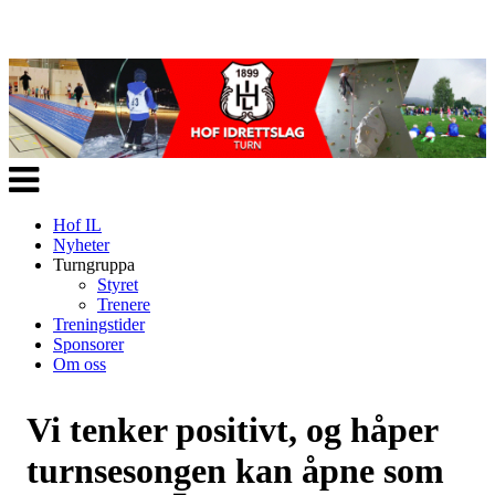
Veksle
navigasjon
Hof IL
Nyheter
Turngruppa
Styret
Trenere
Treningstider
Sponsorer
Om oss
Vi tenker positivt, og håper
turnsesongen kan åpne som