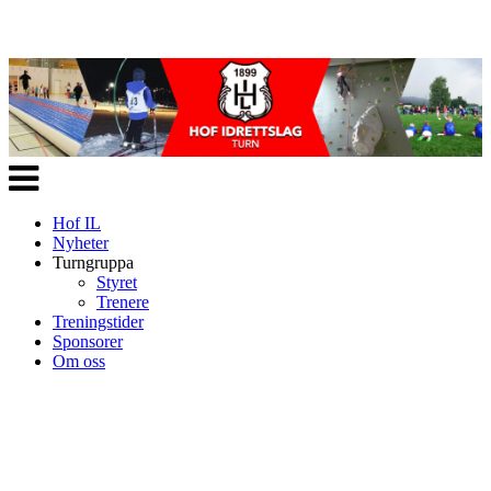
Veksle
navigasjon
Hof IL
Nyheter
Turngruppa
Styret
Trenere
Treningstider
Sponsorer
Om oss