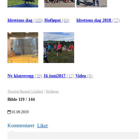
Idrettens dag
(109)
Hofløpet
(84)
Idrettens dag 2018
(77)
Ny klatrevegg
(39)
16.juni2017
(17)
Video
(0)
Thorleif Rustad 's Galleri
/
Hofløpet
Bilde
119
/
144
01.09.2019
Kommentarer
Liker